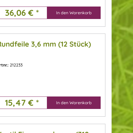
36,06 € *
In den
Warenkorb
Rundfeile 3,6 mm (12 Stück)
rtnr.:
212233
15,47 € *
In den
Warenkorb