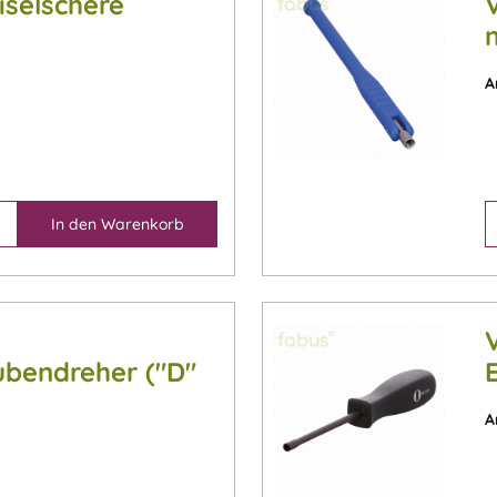
iselschere
A
In den
Warenkorb
aubendreher ("D"
A