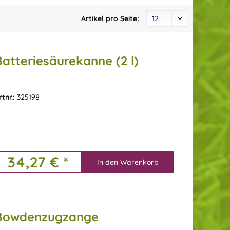
Artikel pro Seite:
Batteriesäurekanne (2 l)
rtnr.:
325198
34,27 € *
In den
Warenkorb
Bowdenzugzange