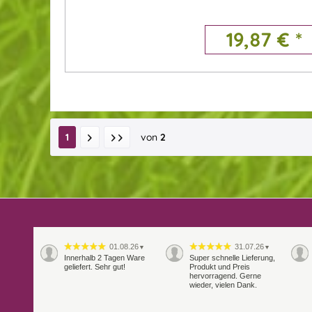
19,87 € *
1
von
2
01.08.26
31.07.26
▼
▼
Innerhalb 2 Tagen Ware
Super schnelle Lieferung,
geliefert. Sehr gut!
Produkt und Preis
hervorragend. Gerne
wieder, vielen Dank.