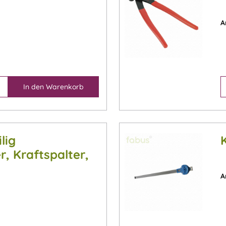
A
In den
Warenkorb
lig
, Kraftspalter,
)
A