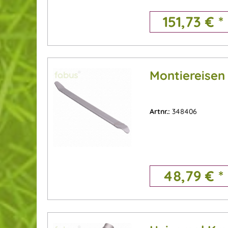
151,73 € *
Montiereise
Artnr.:
348406
48,79 € *