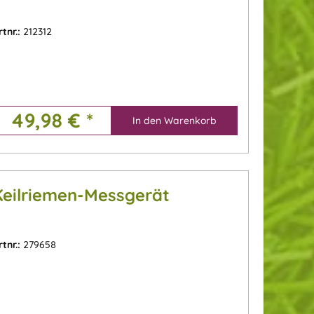
rtnr.:
212312
49,98 € *
In den
Warenkorb
Keilriemen-Messgerät
rtnr.:
279658