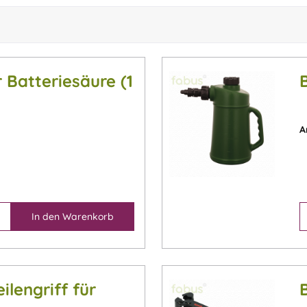
 Batteriesäure (1
A
In den
Warenkorb
ilengriff für