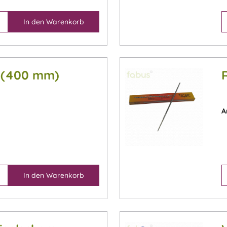
In den
Warenkorb
n (400 mm)
A
In den
Warenkorb