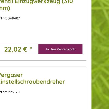
Ventil Einzugwerkzeug (310
mm)
rtnr.:
348407
22,02 € *
In den
Warenkorb
Vergaser
Einstellschraubendreher
(Doppel "D" Form)
rtnr.:
223820