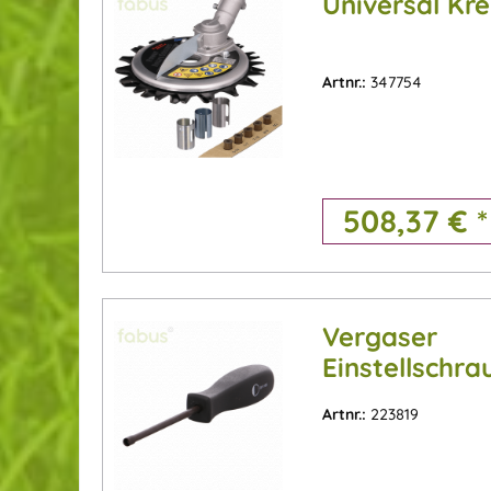
Universal Kre
Artnr.:
347754
508,37 € *
Vergaser
Einstellschr
Form)
Artnr.:
223819