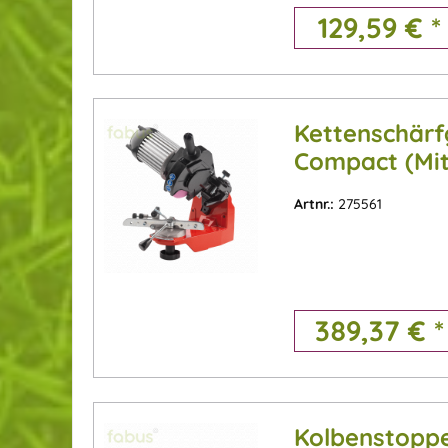
129,59 € *
Kettenschär
Compact (Mit
Kettenspann
Artnr.:
275561
389,37 € *
Kolbenstoppe