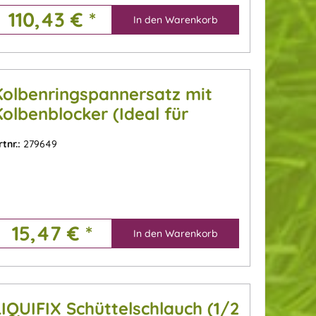
110,43 € *
In den
Warenkorb
Kolbenringspannersatz mit
Kolbenblocker (Ideal für
Motorsägen und
rtnr.:
279649
Freischneider)
15,47 € *
In den
Warenkorb
LIQUIFIX Schüttelschlauch (1/2