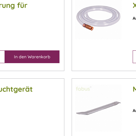
rung für
ewinde (Ø 14
A
In den
Warenkorb
uchtgerät
A