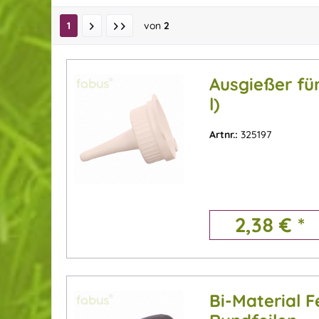
1
von
2
Ausgießer für
l)
Artnr.:
325197
2,38 € *
Bi-Material Fe