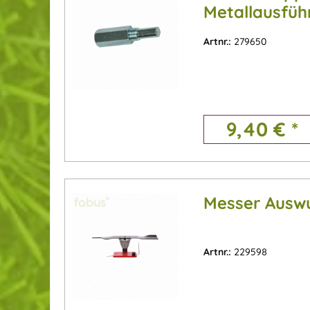
Metallausfüh
Zündkerzeng
Artnr.:
279650
mm)
9,40 € *
Messer Ausw
Artnr.:
229598