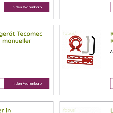
In den
Warenkorb
fgerät Tecomec
 manueller
ung)
A
In den
Warenkorb
r in