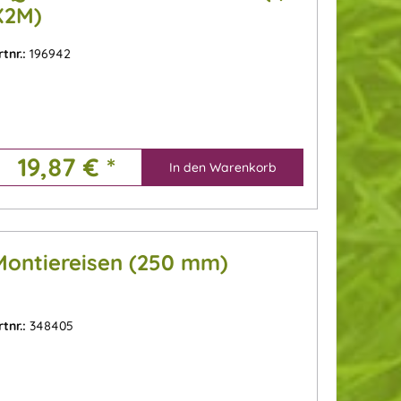
X2M)
rtnr.:
196942
19,87 € *
In den
Warenkorb
Montiereisen (250 mm)
rtnr.:
348405