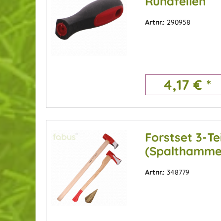
Rundfeilen
Artnr.:
290958
4,17 € *
Forstset 3-Tei
(Spalthammer
Holzspaltkeil
Artnr.:
348779