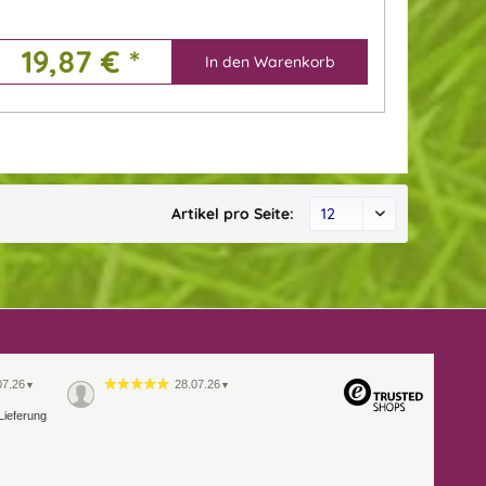
19,87 € *
In den
Warenkorb
Artikel pro Seite:
07.26
28.07.26
▼
▼
Lieferung