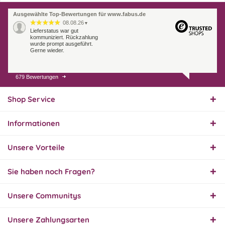
Ausgewählte Top-Bewertungen für www.fabus.de
08.08.26
▼
Lieferstatus war gut
kommuniziert. Rückzahlung
wurde prompt ausgeführt.
Gerne wieder.
679 Bewertungen
07.08.26
▼
Endlich das richtige
Ersatzteil
Shop Service
Informationen
01.08.26
▼
Innerhalb 2 Tagen Ware
Unsere Vorteile
geliefert. Sehr gut!
Sie haben noch Fragen?
31.07.26
Unsere Communitys
▼
Super schnelle Lieferung,
Produkt und Preis
hervorragend. Gerne
Unsere Zahlungsarten
wieder, vielen Dank.