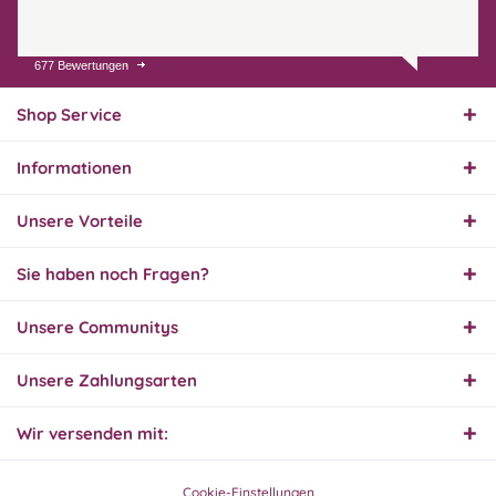
677 Bewertungen
31.07.26
▼
Super schnelle Lieferung,
Produkt und Preis
Shop Service
hervorragend. Gerne
wieder, vielen Dank.
Informationen
30.07.26
▼
Unsere Vorteile
Sie haben noch Fragen?
30.07.26
Unsere Communitys
▼
Unsere Zahlungsarten
Wir versenden mit:
29.07.26
▼
Extrem schnelle
Bearbeitung und Lieferung
Cookie-Einstellungen