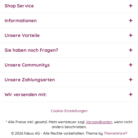
Ersatzteil
Shop Service
Informationen
01.08.26
▼
Innerhalb 2 Tagen Ware
Unsere Vorteile
geliefert. Sehr gut!
Sie haben noch Fragen?
31.07.26
Unsere Communitys
▼
Super schnelle Lieferung,
Produkt und Preis
hervorragend. Gerne
Unsere Zahlungsarten
wieder, vielen Dank.
Wir versenden mit:
30.07.26
▼
Cookie-Einstellungen
* Alle Preise inkl. gesetzl. Mehrwertsteuer zzgl.
Versandkosten
, wenn nicht
anders beschrieben.
30.07.26
© 2026 fabus AG - Alle Rechte vorbehalten. Theme by
ThemeWare®
▼