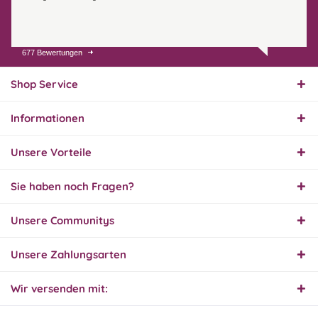
677 Bewertungen
31.07.26
▼
Super schnelle Lieferung,
Produkt und Preis
Shop Service
hervorragend. Gerne
wieder, vielen Dank.
Informationen
30.07.26
▼
Unsere Vorteile
Sie haben noch Fragen?
30.07.26
Unsere Communitys
▼
Unsere Zahlungsarten
Wir versenden mit:
29.07.26
▼
Extrem schnelle
Bearbeitung und Lieferung