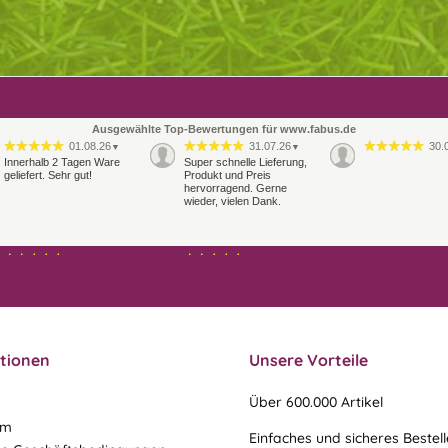
Ausgewählte Top-Bewertungen für www.fabus.de
01.08.26
31.07.26
30.
▼
▼
Innerhalb 2 Tagen Ware
Super schnelle Lieferung,
geliefert. Sehr gut!
Produkt und Preis
hervorragend. Gerne
wieder, vielen Dank.
27.07.26
21.07.26
▼
▼
Sehr schneller Versand,
sehr gute Ware,
freundlicher und kulanter
Kontakt. Gerne immer
wieder
tionen
Unsere Vorteile
Über 600.000 Artikel
um
Einfaches und sicheres Bestel