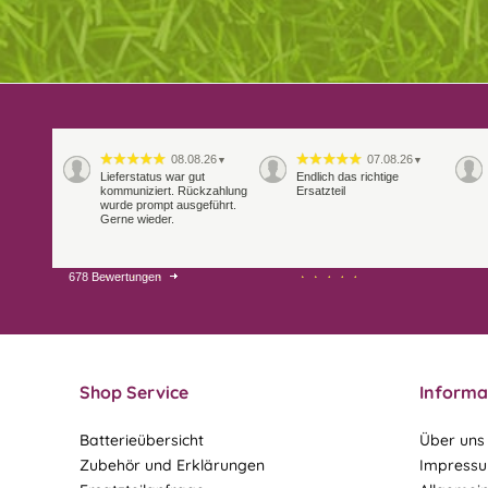
08.08.26
07.08.26
▼
▼
Lieferstatus war gut
Endlich das richtige
kommuniziert. Rückzahlung
Ersatzteil
wurde prompt ausgeführt.
Gerne wieder.
678 Bewertungen
29.07.26
28.07.26
▼
▼
Extrem schnelle
Bearbeitung und Lieferung
Shop Service
Informa
Batterieübersicht
Über uns
Zubehör und Erklärungen
Impress