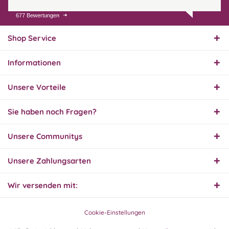
677 Bewertungen
31.07.26
▼
Super schnelle Lieferung,
Produkt und Preis
Shop Service
hervorragend. Gerne
wieder, vielen Dank.
Informationen
30.07.26
▼
Unsere Vorteile
Sie haben noch Fragen?
30.07.26
Unsere Communitys
▼
Unsere Zahlungsarten
Wir versenden mit:
29.07.26
▼
Extrem schnelle
Bearbeitung und Lieferung
Cookie-Einstellungen