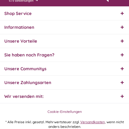
679 Bewertungen
07.08.26
▼
Endlich das richtige
Ersatzteil
Shop Service
Informationen
01.08.26
▼
Innerhalb 2 Tagen Ware
Unsere Vorteile
geliefert. Sehr gut!
Sie haben noch Fragen?
31.07.26
Unsere Communitys
▼
Super schnelle Lieferung,
Produkt und Preis
hervorragend. Gerne
Unsere Zahlungsarten
wieder, vielen Dank.
Wir versenden mit:
30.07.26
▼
Cookie-Einstellungen
* Alle Preise inkl. gesetzl. Mehrwertsteuer zzgl.
Versandkosten
, wenn nicht
anders beschrieben.