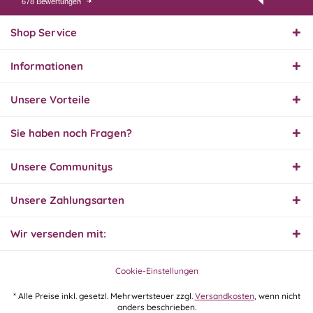
678 Bewertungen
07.08.26
▼
Endlich das richtige
Ersatzteil
Shop Service
Informationen
01.08.26
▼
Innerhalb 2 Tagen Ware
Unsere Vorteile
geliefert. Sehr gut!
Sie haben noch Fragen?
31.07.26
Unsere Communitys
▼
Super schnelle Lieferung,
Produkt und Preis
hervorragend. Gerne
Unsere Zahlungsarten
wieder, vielen Dank.
Wir versenden mit:
30.07.26
▼
Cookie-Einstellungen
* Alle Preise inkl. gesetzl. Mehrwertsteuer zzgl.
Versandkosten
, wenn nicht
anders beschrieben.