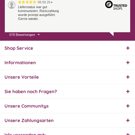
08.08.26
▼
Lieferstatus war gut
kommuniziert. Rückzahlung
wurde prompt ausgeführt.
Gerne wieder.
678 Bewertungen
07.08.26
▼
Endlich das richtige
Ersatzteil
Shop Service
Informationen
01.08.26
▼
Innerhalb 2 Tagen Ware
Unsere Vorteile
geliefert. Sehr gut!
Sie haben noch Fragen?
31.07.26
Unsere Communitys
▼
Super schnelle Lieferung,
Produkt und Preis
hervorragend. Gerne
Unsere Zahlungsarten
wieder, vielen Dank.
Wir versenden mit: