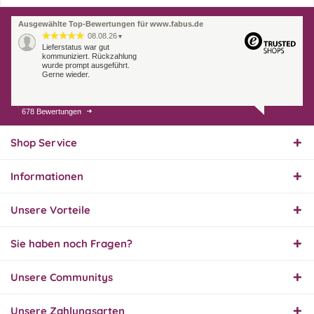
Ausgewählte Top-Bewertungen für www.fabus.de
08.08.26
▼
Lieferstatus war gut
kommuniziert. Rückzahlung
wurde prompt ausgeführt.
Gerne wieder.
678 Bewertungen
07.08.26
▼
Endlich das richtige
Ersatzteil
Shop Service
Informationen
01.08.26
▼
Innerhalb 2 Tagen Ware
Unsere Vorteile
geliefert. Sehr gut!
Sie haben noch Fragen?
31.07.26
Unsere Communitys
▼
Super schnelle Lieferung,
Produkt und Preis
hervorragend. Gerne
Unsere Zahlungsarten
wieder, vielen Dank.