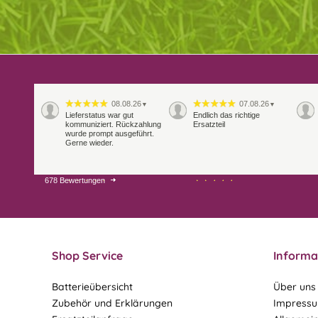
08.08.26
07.08.26
▼
▼
Lieferstatus war gut
Endlich das richtige
kommuniziert. Rückzahlung
Ersatzteil
wurde prompt ausgeführt.
Gerne wieder.
678 Bewertungen
29.07.26
28.07.26
▼
▼
Extrem schnelle
Bearbeitung und Lieferung
Shop Service
Informa
Batterieübersicht
Über uns
Zubehör und Erklärungen
Impress