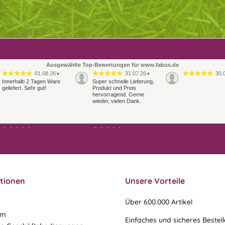
Ausgewählte Top-Bewertungen für www.fabus.de
01.08.26
31.07.26
30.
▼
▼
Innerhalb 2 Tagen Ware
Super schnelle Lieferung,
geliefert. Sehr gut!
Produkt und Preis
hervorragend. Gerne
wieder, vielen Dank.
27.07.26
21.07.26
▼
▼
Sehr schneller Versand,
sehr gute Ware,
freundlicher und kulanter
Kontakt. Gerne immer
wieder
tionen
Unsere Vorteile
Über 600.000 Artikel
um
Einfaches und sicheres Bestel