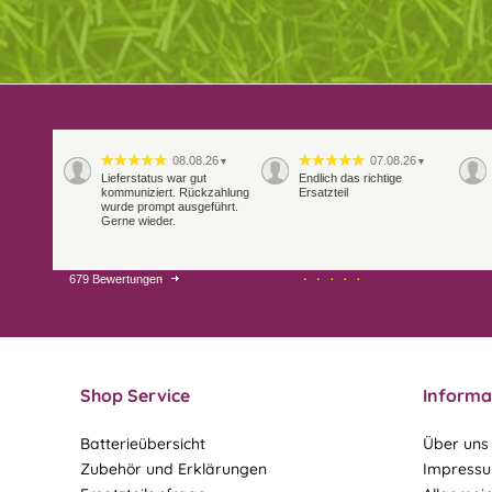
08.08.26
07.08.26
▼
▼
Lieferstatus war gut
Endlich das richtige
kommuniziert. Rückzahlung
Ersatzteil
wurde prompt ausgeführt.
Gerne wieder.
679 Bewertungen
29.07.26
28.07.26
▼
▼
Extrem schnelle
Bearbeitung und Lieferung
Shop Service
Informa
Batterieübersicht
Über uns
Zubehör und Erklärungen
Impress