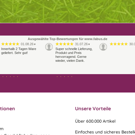
Ausgewählte Top-Bewertungen für www.fabus.de
01.08.26
31.07.26
30.
▼
▼
Innerhalb 2 Tagen Ware
Super schnelle Lieferung,
geliefert. Sehr gut!
Produkt und Preis
hervorragend. Gerne
wieder, vielen Dank.
27.07.26
21.07.26
▼
▼
Sehr schneller Versand,
sehr gute Ware,
freundlicher und kulanter
Kontakt. Gerne immer
wieder
tionen
Unsere Vorteile
Über 600.000 Artikel
um
Einfaches und sicheres Bestel