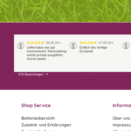
08.08.26
07.08.26
▼
▼
Lieferstatus war gut
Endlich das richtige
kommuniziert. Rückzahlung
Ersatzteil
wurde prompt ausgeführt.
Gerne wieder.
678 Bewertungen
29.07.26
28.07.26
▼
▼
Extrem schnelle
Bearbeitung und Lieferung
Shop Service
Informa
Batterieübersicht
Über uns
Zubehör und Erklärungen
Impress