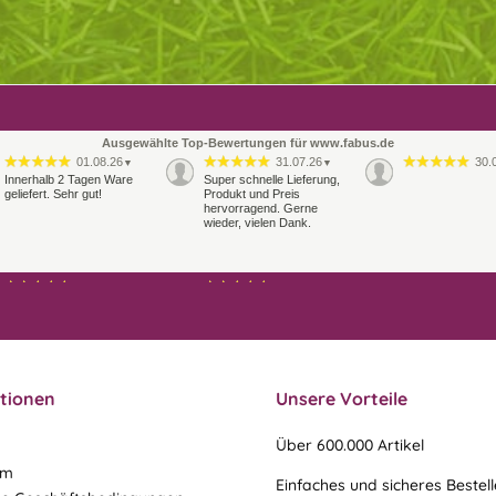
Ausgewählte Top-Bewertungen für www.fabus.de
01.08.26
31.07.26
30.
▼
▼
Innerhalb 2 Tagen Ware
Super schnelle Lieferung,
geliefert. Sehr gut!
Produkt und Preis
hervorragend. Gerne
wieder, vielen Dank.
27.07.26
21.07.26
▼
▼
Sehr schneller Versand,
sehr gute Ware,
freundlicher und kulanter
Kontakt. Gerne immer
wieder
tionen
Unsere Vorteile
Über 600.000 Artikel
um
Einfaches und sicheres Bestel