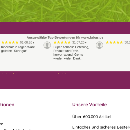
Ausgewählte Top-Bewertungen für www.fabus.de
01.08.26
31.07.26
30.
▼
▼
Innerhalb 2 Tagen Ware
Super schnelle Lieferung,
geliefert. Sehr gut!
Produkt und Preis
hervorragend. Gerne
wieder, vielen Dank.
27.07.26
21.07.26
▼
▼
Sehr schneller Versand,
sehr gute Ware,
freundlicher und kulanter
Kontakt. Gerne immer
wieder
tionen
Unsere Vorteile
Über 600.000 Artikel
um
Einfaches und sicheres Bestel