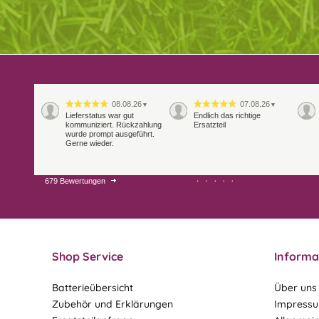
08.08.26
07.08.26
▼
▼
Lieferstatus war gut
Endlich das richtige
kommuniziert. Rückzahlung
Ersatzteil
wurde prompt ausgeführt.
Gerne wieder.
679 Bewertungen
29.07.26
28.07.26
▼
▼
Extrem schnelle
Bearbeitung und Lieferung
Shop Service
Informa
Batterieübersicht
Über uns
Zubehör und Erklärungen
Impress