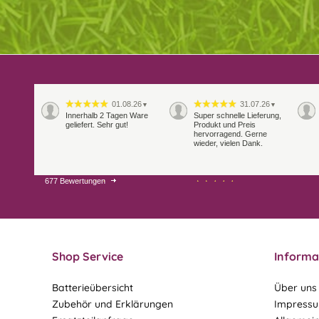
01.08.26
31.07.26
▼
▼
Innerhalb 2 Tagen Ware
Super schnelle Lieferung,
geliefert. Sehr gut!
Produkt und Preis
hervorragend. Gerne
wieder, vielen Dank.
677 Bewertungen
27.07.26
21.07.26
▼
▼
Sehr schneller Versand,
sehr gute Ware,
freundlicher und kulanter
Kontakt. Gerne immer
wieder
Shop Service
Informa
Batterieübersicht
Über uns
Zubehör und Erklärungen
Impress