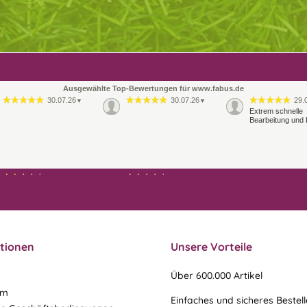
Ausgewählte Top-Bewertungen für www.fabus.de
30.07.26
30.07.26
29.
▼
▼
Extrem schnelle
Bearbeitung und 
21.07.26
21.07.26
▼
▼
Ablauf & schneller Versand
liefen perfekt, leider musste
ein vergessenes Teil -nach
einer Mail von mir -
nachgeschi…
tionen
Unsere Vorteile
Über 600.000 Artikel
um
Einfaches und sicheres Bestel