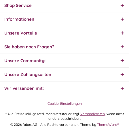
geliefert. Sehr gut!
Shop Service
Informationen
31.07.26
▼
Super schnelle Lieferung,
Unsere Vorteile
Produkt und Preis
hervorragend. Gerne
wieder, vielen Dank.
Sie haben noch Fragen?
30.07.26
Unsere Communitys
▼
Unsere Zahlungsarten
Wir versenden mit:
30.07.26
▼
Cookie-Einstellungen
* Alle Preise inkl. gesetzl. Mehrwertsteuer zzgl.
Versandkosten
, wenn nicht
anders beschrieben.
29.07.26
© 2026 fabus AG - Alle Rechte vorbehalten. Theme by
ThemeWare®
▼
Extrem schnelle