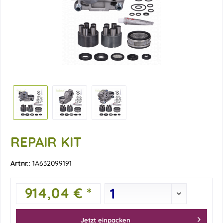
REPAIR KIT
Artnr.:
1A632099191
914,04 € *
Jetzt einpacken