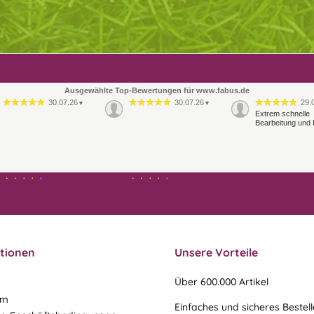
Ausgewählte Top-Bewertungen für www.fabus.de
30.07.26
30.07.26
29.
▼
▼
Extrem schnelle
Bearbeitung und 
21.07.26
21.07.26
▼
▼
Ablauf & schneller Versand
liefen perfekt, leider musste
ein vergessenes Teil -nach
einer Mail von mir -
nachgeschi…
tionen
Unsere Vorteile
Über 600.000 Artikel
um
Einfaches und sicheres Bestel