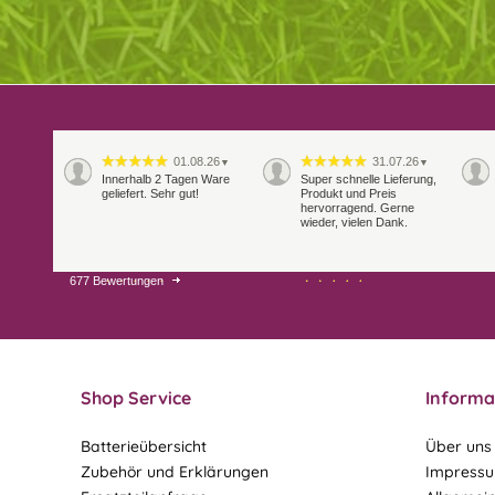
01.08.26
31.07.26
▼
▼
Innerhalb 2 Tagen Ware
Super schnelle Lieferung,
geliefert. Sehr gut!
Produkt und Preis
hervorragend. Gerne
wieder, vielen Dank.
677 Bewertungen
27.07.26
21.07.26
▼
▼
Sehr schneller Versand,
sehr gute Ware,
freundlicher und kulanter
Kontakt. Gerne immer
wieder
Shop Service
Informa
Batterieübersicht
Über uns
Zubehör und Erklärungen
Impress