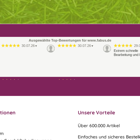
Ausgewählte Top-Bewertungen für www.fabus.de
30.07.26
30.07.26
29.
▼
▼
Extrem schnelle
Bearbeitung und 
21.07.26
21.07.26
▼
▼
Ablauf & schneller Versand
liefen perfekt, leider musste
ein vergessenes Teil -nach
einer Mail von mir -
nachgeschi…
tionen
Unsere Vorteile
Über 600.000 Artikel
um
Einfaches und sicheres Bestel