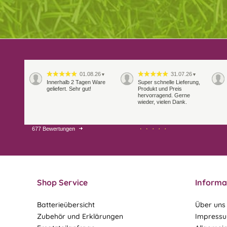
01.08.26
31.07.26
▼
▼
Innerhalb 2 Tagen Ware
Super schnelle Lieferung,
geliefert. Sehr gut!
Produkt und Preis
hervorragend. Gerne
wieder, vielen Dank.
677 Bewertungen
27.07.26
21.07.26
▼
▼
Sehr schneller Versand,
sehr gute Ware,
freundlicher und kulanter
Kontakt. Gerne immer
wieder
Shop Service
Informa
Batterieübersicht
Über uns
Zubehör und Erklärungen
Impress