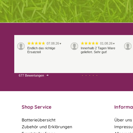
07.08.26
01.08.26
▼
▼
Endlich das richtige
Innerhalb 2 Tagen Ware
Ersatzteil
geliefert. Sehr gut!
677 Bewertungen
28.07.26
27.07.26
▼
▼
Shop Service
Informa
Batterieübersicht
Über uns
Zubehör und Erklärungen
Impress