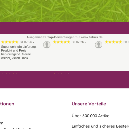
Ausgewählte Top-Bewertungen für www.fabus.de
31.07.26
30.07.26
30.
▼
▼
Super schnelle Lieferung,
Produkt und Preis
hervorragend. Gerne
wieder, vielen Dank.
21.07.26
21.07.26
▼
▼
Sehr schneller Versand,
Ablauf & schneller Versand
sehr gute Ware,
liefen perfekt, leider musste
freundlicher und kulanter
ein vergessenes Teil -nach
Kontakt. Gerne immer
einer Mail von mir -
wieder
nachgeschi…
tionen
Unsere Vorteile
Über 600.000 Artikel
um
Einfaches und sicheres Bestel