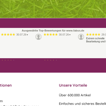
Ausgewählte Top-Bewertungen für www.fabus.de
30.07.26
30.07.26
29.
▼
▼
Extrem schnelle
Bearbeitung und 
21.07.26
21.07.26
▼
▼
Ablauf & schneller Versand
liefen perfekt, leider musste
ein vergessenes Teil -nach
einer Mail von mir -
nachgeschi…
tionen
Unsere Vorteile
Über 600.000 Artikel
um
Einfaches und sicheres Bestel