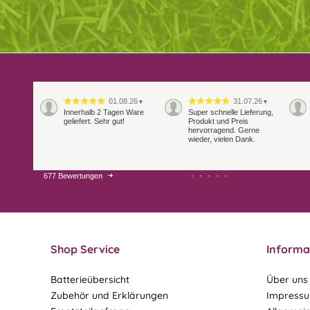
01.08.26
31.07.26
▼
▼
Innerhalb 2 Tagen Ware
Super schnelle Lieferung,
geliefert. Sehr gut!
Produkt und Preis
hervorragend. Gerne
wieder, vielen Dank.
677 Bewertungen
27.07.26
21.07.26
▼
▼
Sehr schneller Versand,
sehr gute Ware,
freundlicher und kulanter
Kontakt. Gerne immer
wieder
Shop Service
Informa
Batterieübersicht
Über uns
Zubehör und Erklärungen
Impress