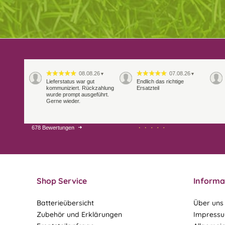
08.08.26
07.08.26
▼
▼
Lieferstatus war gut
Endlich das richtige
kommuniziert. Rückzahlung
Ersatzteil
wurde prompt ausgeführt.
Gerne wieder.
678 Bewertungen
29.07.26
28.07.26
▼
▼
Extrem schnelle
Bearbeitung und Lieferung
Shop Service
Informa
Batterieübersicht
Über uns
Zubehör und Erklärungen
Impress