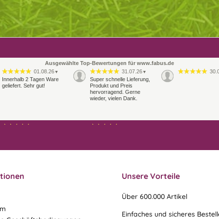
Ausgewählte Top-Bewertungen für www.fabus.de
01.08.26
31.07.26
30.
▼
▼
Innerhalb 2 Tagen Ware
Super schnelle Lieferung,
geliefert. Sehr gut!
Produkt und Preis
hervorragend. Gerne
wieder, vielen Dank.
27.07.26
21.07.26
▼
▼
Sehr schneller Versand,
sehr gute Ware,
freundlicher und kulanter
Kontakt. Gerne immer
wieder
tionen
Unsere Vorteile
Über 600.000 Artikel
um
Einfaches und sicheres Bestel