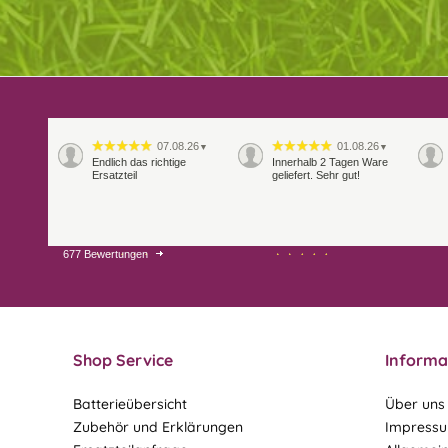
07.08.26
01.08.26
▼
▼
Endlich das richtige
Innerhalb 2 Tagen Ware
Ersatzteil
geliefert. Sehr gut!
677 Bewertungen
28.07.26
27.07.26
▼
▼
Shop Service
Informa
Batterieübersicht
Über uns
Zubehör und Erklärungen
Impress