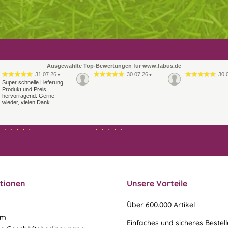
Ausgewählte Top-Bewertungen für www.fabus.de
31.07.26
30.07.26
30.
▼
▼
Super schnelle Lieferung,
Produkt und Preis
hervorragend. Gerne
wieder, vielen Dank.
21.07.26
21.07.26
▼
▼
Sehr schneller Versand,
Ablauf & schneller Versand
sehr gute Ware,
liefen perfekt, leider musste
freundlicher und kulanter
ein vergessenes Teil -nach
Kontakt. Gerne immer
einer Mail von mir -
wieder
nachgeschi…
tionen
Unsere Vorteile
Über 600.000 Artikel
um
Einfaches und sicheres Bestel