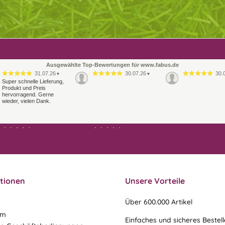
Ausgewählte Top-Bewertungen für www.fabus.de
31.07.26
30.07.26
30.
▼
▼
Super schnelle Lieferung,
Produkt und Preis
hervorragend. Gerne
wieder, vielen Dank.
21.07.26
21.07.26
▼
▼
Sehr schneller Versand,
Ablauf & schneller Versand
sehr gute Ware,
liefen perfekt, leider musste
freundlicher und kulanter
ein vergessenes Teil -nach
Kontakt. Gerne immer
einer Mail von mir -
wieder
nachgeschi…
tionen
Unsere Vorteile
Über 600.000 Artikel
um
Einfaches und sicheres Bestel