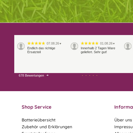
07.08.26
01.08.26
▼
▼
Endlich das richtige
Innerhalb 2 Tagen Ware
Ersatzteil
geliefert. Sehr gut!
678 Bewertungen
28.07.26
27.07.26
▼
▼
Shop Service
Informa
Batterieübersicht
Über uns
Zubehör und Erklärungen
Impress