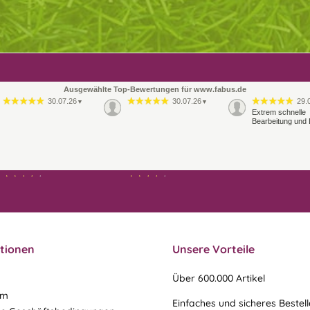
Ausgewählte Top-Bewertungen für www.fabus.de
30.07.26
30.07.26
29.
▼
▼
Extrem schnelle
Bearbeitung und 
21.07.26
21.07.26
▼
▼
Ablauf & schneller Versand
liefen perfekt, leider musste
ein vergessenes Teil -nach
einer Mail von mir -
nachgeschi…
tionen
Unsere Vorteile
Über 600.000 Artikel
um
Einfaches und sicheres Bestel