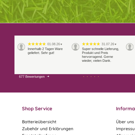
01.08.26
31.07.26
▼
▼
Innerhalb 2 Tagen Ware
Super schnelle Lieferung,
geliefert. Sehr gut!
Produkt und Preis
hervorragend. Gerne
wieder, vielen Dank.
677 Bewertungen
27.07.26
21.07.26
▼
▼
Sehr schneller Versand,
sehr gute Ware,
freundlicher und kulanter
Kontakt. Gerne immer
wieder
Shop Service
Informa
Batterieübersicht
Über uns
Zubehör und Erklärungen
Impress