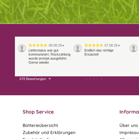
08.08.26
07.08.26
▼
▼
Lieferstatus war gut
Endlich das richtige
kommuniziert. Rückzahlung
Ersatzteil
wurde prompt ausgeführt.
Gerne wieder.
678 Bewertungen
29.07.26
28.07.26
▼
▼
Extrem schnelle
Bearbeitung und Lieferung
Shop Service
Informa
Batterieübersicht
Über uns
Zubehör und Erklärungen
Impress