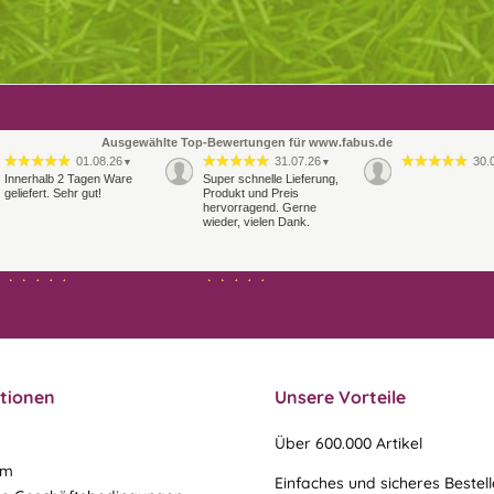
Ausgewählte Top-Bewertungen für www.fabus.de
01.08.26
31.07.26
30.
▼
▼
Innerhalb 2 Tagen Ware
Super schnelle Lieferung,
geliefert. Sehr gut!
Produkt und Preis
hervorragend. Gerne
wieder, vielen Dank.
27.07.26
21.07.26
▼
▼
Sehr schneller Versand,
sehr gute Ware,
freundlicher und kulanter
Kontakt. Gerne immer
wieder
tionen
Unsere Vorteile
Über 600.000 Artikel
um
Einfaches und sicheres Bestel