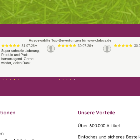
Ausgewählte Top-Bewertungen für www.fabus.de
31.07.26
30.07.26
30.
▼
▼
Super schnelle Lieferung,
Produkt und Preis
hervorragend. Gerne
wieder, vielen Dank.
21.07.26
21.07.26
▼
▼
Sehr schneller Versand,
Ablauf & schneller Versand
sehr gute Ware,
liefen perfekt, leider musste
freundlicher und kulanter
ein vergessenes Teil -nach
Kontakt. Gerne immer
einer Mail von mir -
wieder
nachgeschi…
tionen
Unsere Vorteile
Über 600.000 Artikel
um
Einfaches und sicheres Bestel