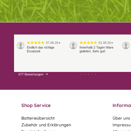
07.08.26
01.08.26
▼
▼
Endlich das richtige
Innerhalb 2 Tagen Ware
Ersatzteil
geliefert. Sehr gut!
677 Bewertungen
28.07.26
27.07.26
▼
▼
Shop Service
Informa
Batterieübersicht
Über uns
Zubehör und Erklärungen
Impress