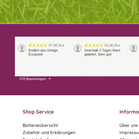
07.08.26
01.08.26
▼
▼
Endlich das richtige
Innerhalb 2 Tagen Ware
Ersatzteil
geliefert. Sehr gut!
678 Bewertungen
28.07.26
27.07.26
▼
▼
Shop Service
Informa
Batterieübersicht
Über uns
Zubehör und Erklärungen
Impress