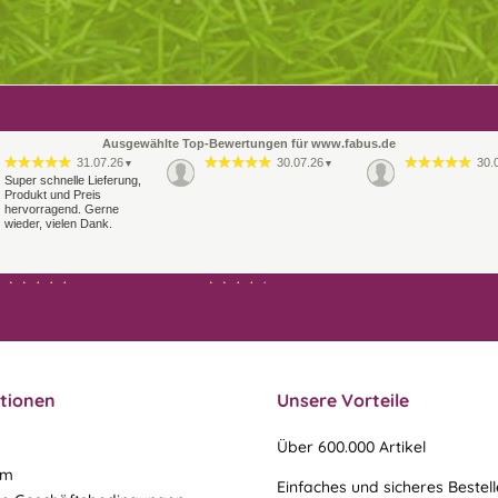
Ausgewählte Top-Bewertungen für www.fabus.de
31.07.26
30.07.26
30.
▼
▼
Super schnelle Lieferung,
Produkt und Preis
hervorragend. Gerne
wieder, vielen Dank.
21.07.26
21.07.26
▼
▼
Sehr schneller Versand,
Ablauf & schneller Versand
sehr gute Ware,
liefen perfekt, leider musste
freundlicher und kulanter
ein vergessenes Teil -nach
Kontakt. Gerne immer
einer Mail von mir -
wieder
nachgeschi…
tionen
Unsere Vorteile
Über 600.000 Artikel
um
Einfaches und sicheres Bestel