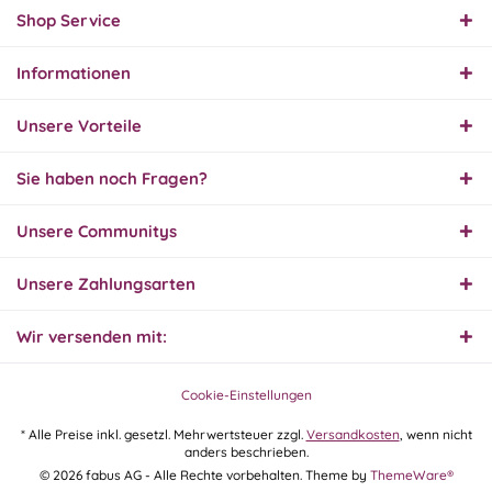
geliefert. Sehr gut!
Shop Service
Informationen
31.07.26
▼
Super schnelle Lieferung,
Unsere Vorteile
Produkt und Preis
hervorragend. Gerne
wieder, vielen Dank.
Sie haben noch Fragen?
30.07.26
Unsere Communitys
▼
Unsere Zahlungsarten
Wir versenden mit:
30.07.26
▼
Cookie-Einstellungen
* Alle Preise inkl. gesetzl. Mehrwertsteuer zzgl.
Versandkosten
, wenn nicht
anders beschrieben.
29.07.26
© 2026 fabus AG - Alle Rechte vorbehalten. Theme by
ThemeWare®
▼
Extrem schnelle