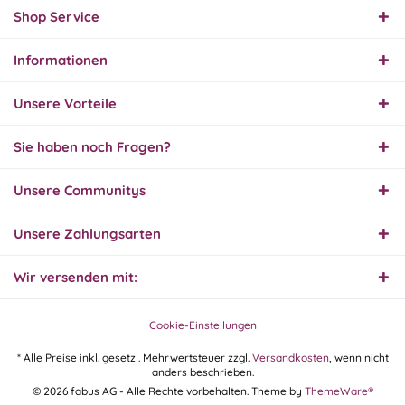
Produkt und Preis
Shop Service
hervorragend. Gerne
wieder, vielen Dank.
Informationen
30.07.26
▼
Unsere Vorteile
Sie haben noch Fragen?
30.07.26
Unsere Communitys
▼
Unsere Zahlungsarten
Wir versenden mit:
29.07.26
▼
Extrem schnelle
Bearbeitung und Lieferung
Cookie-Einstellungen
* Alle Preise inkl. gesetzl. Mehrwertsteuer zzgl.
Versandkosten
, wenn nicht
anders beschrieben.
28.07.26
© 2026 fabus AG - Alle Rechte vorbehalten. Theme by
ThemeWare®
▼