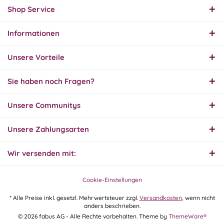
Produkt und Preis
Shop Service
hervorragend. Gerne
wieder, vielen Dank.
Informationen
30.07.26
▼
Unsere Vorteile
Sie haben noch Fragen?
30.07.26
Unsere Communitys
▼
Unsere Zahlungsarten
Wir versenden mit:
29.07.26
▼
Extrem schnelle
Bearbeitung und Lieferung
Cookie-Einstellungen
* Alle Preise inkl. gesetzl. Mehrwertsteuer zzgl.
Versandkosten
, wenn nicht
anders beschrieben.
28.07.26
© 2026 fabus AG - Alle Rechte vorbehalten. Theme by
ThemeWare®
▼