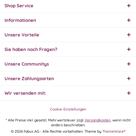
Produkt und Preis
Shop Service
hervorragend. Gerne
wieder, vielen Dank.
Informationen
30.07.26
▼
Unsere Vorteile
Sie haben noch Fragen?
30.07.26
Unsere Communitys
▼
Unsere Zahlungsarten
Wir versenden mit:
29.07.26
▼
Extrem schnelle
Bearbeitung und Lieferung
Cookie-Einstellungen
* Alle Preise inkl. gesetzl. Mehrwertsteuer zzgl.
Versandkosten
, wenn nicht
anders beschrieben.
28.07.26
© 2026 fabus AG - Alle Rechte vorbehalten. Theme by
ThemeWare®
▼