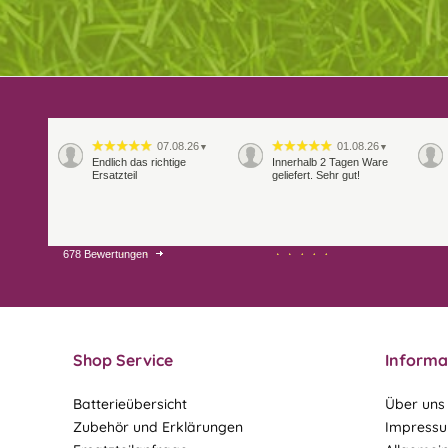
07.08.26
01.08.26
▼
▼
Endlich das richtige
Innerhalb 2 Tagen Ware
Ersatzteil
geliefert. Sehr gut!
678 Bewertungen
28.07.26
27.07.26
▼
▼
Shop Service
Informa
Batterieübersicht
Über uns
Zubehör und Erklärungen
Impress