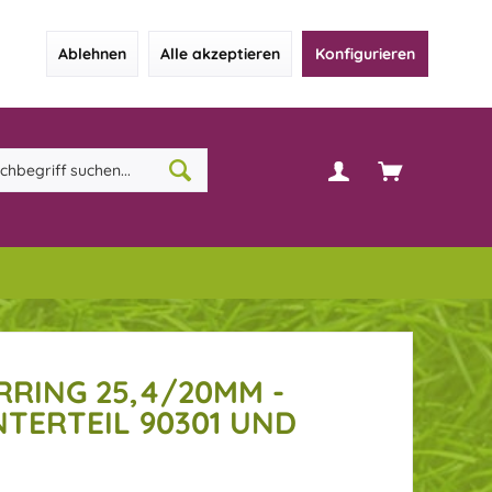
Ablehnen
Alle akzeptieren
Konfigurieren
RRING 25,4/20MM -
TERTEIL 90301 UND