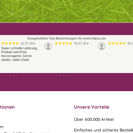
Ausgewählte Top-Bewertungen für www.fabus.de
31.07.26
30.07.26
30.
▼
▼
Super schnelle Lieferung,
Produkt und Preis
hervorragend. Gerne
wieder, vielen Dank.
21.07.26
21.07.26
▼
▼
Sehr schneller Versand,
Ablauf & schneller Versand
sehr gute Ware,
liefen perfekt, leider musste
freundlicher und kulanter
ein vergessenes Teil -nach
Kontakt. Gerne immer
einer Mail von mir -
wieder
nachgeschi…
tionen
Unsere Vorteile
Über 600.000 Artikel
um
Einfaches und sicheres Bestel