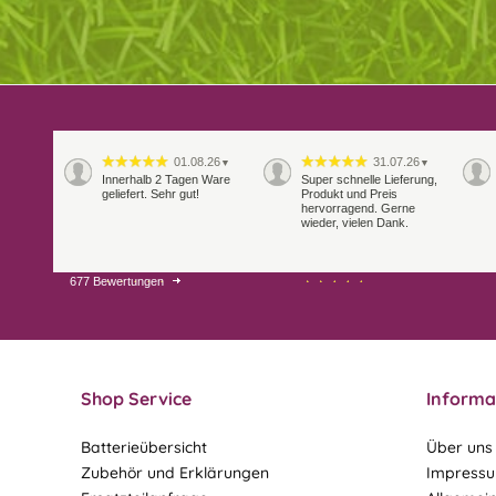
01.08.26
31.07.26
▼
▼
Innerhalb 2 Tagen Ware
Super schnelle Lieferung,
geliefert. Sehr gut!
Produkt und Preis
hervorragend. Gerne
wieder, vielen Dank.
677 Bewertungen
27.07.26
21.07.26
▼
▼
Sehr schneller Versand,
sehr gute Ware,
freundlicher und kulanter
Kontakt. Gerne immer
wieder
Shop Service
Informa
Batterieübersicht
Über uns
Zubehör und Erklärungen
Impress