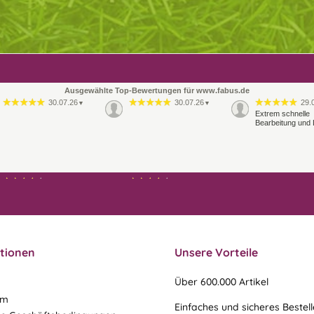
Ausgewählte Top-Bewertungen für www.fabus.de
30.07.26
30.07.26
29.
▼
▼
Extrem schnelle
Bearbeitung und 
21.07.26
21.07.26
▼
▼
Ablauf & schneller Versand
liefen perfekt, leider musste
ein vergessenes Teil -nach
einer Mail von mir -
nachgeschi…
tionen
Unsere Vorteile
Über 600.000 Artikel
um
Einfaches und sicheres Bestel