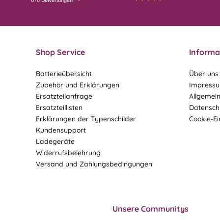
678 Bewertungen
28.07.26
27.07.26
▼
▼
Shop Service
Informa
Batterieübersicht
Über uns
Zubehör und Erklärungen
Impress
Ersatzteilanfrage
Allgemei
Ersatzteillisten
Datensch
Erklärungen der Typenschilder
Cookie-Ei
Kundensupport
Ladegeräte
Widerrufsbelehrung
Versand und Zahlungsbedingungen
Unsere Communitys