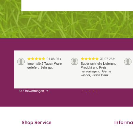
01.08.26
31.07.26
▼
▼
Innerhalb 2 Tagen Ware
Super schnelle Lieferung,
geliefert. Sehr gut!
Produkt und Preis
hervorragend. Gerne
wieder, vielen Dank.
677 Bewertungen
27.07.26
21.07.26
▼
▼
Sehr schneller Versand,
sehr gute Ware,
freundlicher und kulanter
Kontakt. Gerne immer
wieder
Shop Service
Informa