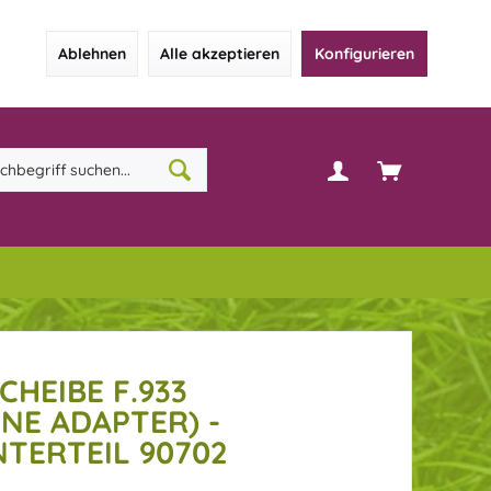
Ablehnen
Alle akzeptieren
Konfigurieren
CHEIBE F.933
NE ADAPTER) -
TERTEIL 90702