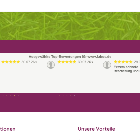
Ausgewählte Top-Bewertungen für www.fabus.de
30.07.26
30.07.26
29.
▼
▼
Extrem schnelle
Bearbeitung und 
21.07.26
21.07.26
▼
▼
Ablauf & schneller Versand
liefen perfekt, leider musste
ein vergessenes Teil -nach
einer Mail von mir -
nachgeschi…
tionen
Unsere Vorteile