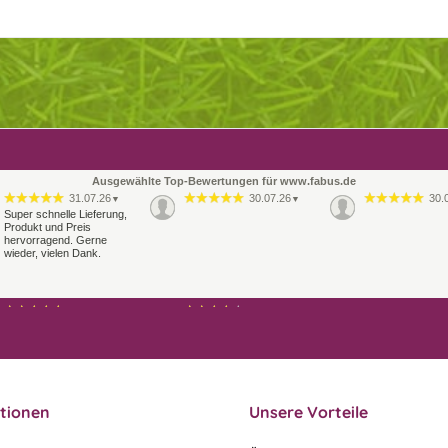
Ausgewählte Top-Bewertungen für www.fabus.de
31.07.26
30.07.26
30.
▼
▼
Super schnelle Lieferung,
Produkt und Preis
hervorragend. Gerne
wieder, vielen Dank.
21.07.26
21.07.26
▼
▼
Sehr schneller Versand,
Ablauf & schneller Versand
sehr gute Ware,
liefen perfekt, leider musste
freundlicher und kulanter
ein vergessenes Teil -nach
Kontakt. Gerne immer
einer Mail von mir -
wieder
nachgeschi…
tionen
Unsere Vorteile