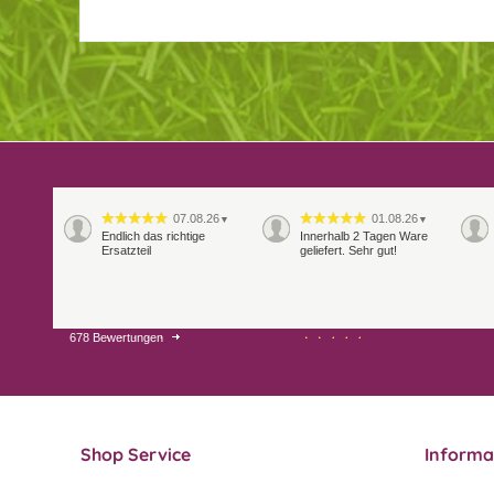
07.08.26
01.08.26
▼
▼
Endlich das richtige
Innerhalb 2 Tagen Ware
Ersatzteil
geliefert. Sehr gut!
678 Bewertungen
28.07.26
27.07.26
▼
▼
Shop Service
Informa