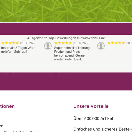
Ausgewählte Top-Bewertungen für www.fabus.de
01.08.26
31.07.26
30.
▼
▼
Innerhalb 2 Tagen Ware
Super schnelle Lieferung,
geliefert. Sehr gut!
Produkt und Preis
hervorragend. Gerne
wieder, vielen Dank.
27.07.26
21.07.26
▼
▼
Sehr schneller Versand,
sehr gute Ware,
freundlicher und kulanter
Kontakt. Gerne immer
wieder
tionen
Unsere Vorteile
Über 600.000 Artikel
um
Einfaches und sicheres Bestel