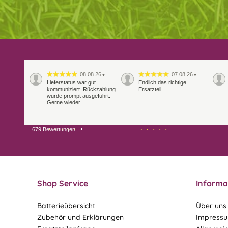
08.08.26
07.08.26
▼
▼
Lieferstatus war gut
Endlich das richtige
kommuniziert. Rückzahlung
Ersatzteil
wurde prompt ausgeführt.
Gerne wieder.
679 Bewertungen
29.07.26
28.07.26
▼
▼
Extrem schnelle
Bearbeitung und Lieferung
Shop Service
Informa
Batterieübersicht
Über uns
Zubehör und Erklärungen
Impress