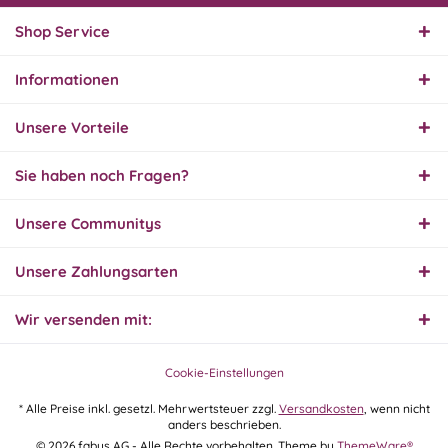
Innerhalb 2 Tagen Ware
geliefert. Sehr gut!
Shop Service
Informationen
31.07.26
▼
Super schnelle Lieferung,
Unsere Vorteile
Produkt und Preis
hervorragend. Gerne
wieder, vielen Dank.
Sie haben noch Fragen?
30.07.26
Unsere Communitys
▼
Unsere Zahlungsarten
Wir versenden mit:
30.07.26
▼
Cookie-Einstellungen
* Alle Preise inkl. gesetzl. Mehrwertsteuer zzgl.
Versandkosten
, wenn nicht
anders beschrieben.
29.07.26
© 2026 fabus AG - Alle Rechte vorbehalten. Theme by
ThemeWare®
▼