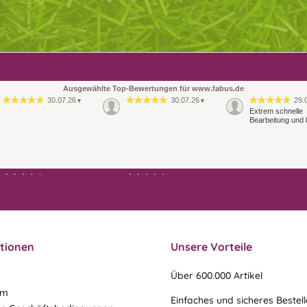
Ausgewählte Top-Bewertungen für www.fabus.de
30.07.26
30.07.26
29.
▼
▼
Extrem schnelle
Bearbeitung und 
21.07.26
21.07.26
▼
▼
Ablauf & schneller Versand
liefen perfekt, leider musste
ein vergessenes Teil -nach
einer Mail von mir -
nachgeschi…
tionen
Unsere Vorteile
Über 600.000 Artikel
um
Einfaches und sicheres Bestel