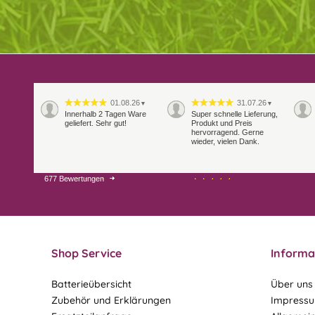
01.08.26
31.07.26
▼
▼
Innerhalb 2 Tagen Ware
Super schnelle Lieferung,
geliefert. Sehr gut!
Produkt und Preis
hervorragend. Gerne
wieder, vielen Dank.
677 Bewertungen
27.07.26
21.07.26
▼
▼
Sehr schneller Versand,
sehr gute Ware,
freundlicher und kulanter
Kontakt. Gerne immer
wieder
Shop Service
Informa
Batterieübersicht
Über uns
Zubehör und Erklärungen
Impress