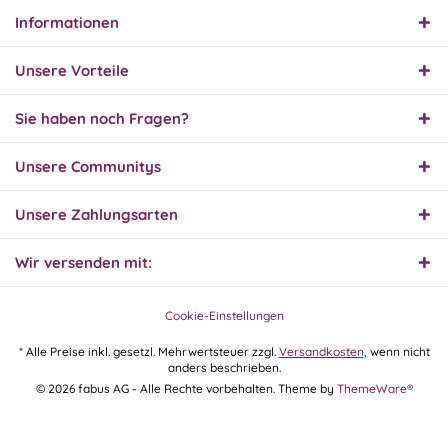
Informationen
31.07.26
▼
Super schnelle Lieferung,
Unsere Vorteile
Produkt und Preis
hervorragend. Gerne
wieder, vielen Dank.
Sie haben noch Fragen?
30.07.26
Unsere Communitys
▼
Unsere Zahlungsarten
Wir versenden mit:
30.07.26
▼
Cookie-Einstellungen
* Alle Preise inkl. gesetzl. Mehrwertsteuer zzgl.
Versandkosten
, wenn nicht
anders beschrieben.
29.07.26
© 2026 fabus AG - Alle Rechte vorbehalten. Theme by
ThemeWare®
▼
Extrem schnelle
Bearbeitung und Lieferung