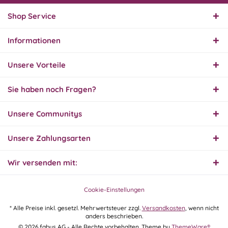
Endlich das richtige
Ersatzteil
Shop Service
Informationen
01.08.26
▼
Innerhalb 2 Tagen Ware
Unsere Vorteile
geliefert. Sehr gut!
Sie haben noch Fragen?
31.07.26
Unsere Communitys
▼
Super schnelle Lieferung,
Produkt und Preis
hervorragend. Gerne
Unsere Zahlungsarten
wieder, vielen Dank.
Wir versenden mit:
30.07.26
▼
Cookie-Einstellungen
* Alle Preise inkl. gesetzl. Mehrwertsteuer zzgl.
Versandkosten
, wenn nicht
anders beschrieben.
30.07.26
© 2026 fabus AG - Alle Rechte vorbehalten. Theme by
ThemeWare®
▼