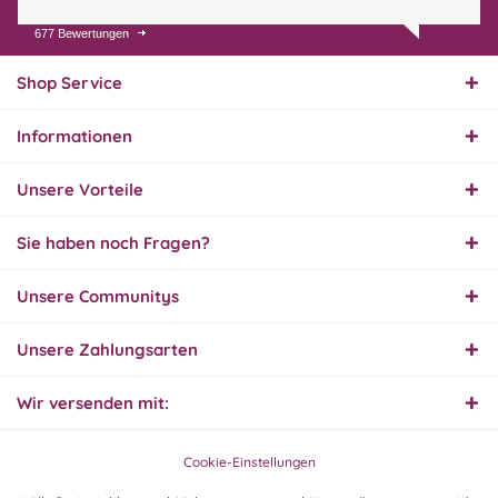
677 Bewertungen
31.07.26
▼
Super schnelle Lieferung,
Produkt und Preis
Shop Service
hervorragend. Gerne
wieder, vielen Dank.
Informationen
30.07.26
▼
Unsere Vorteile
Sie haben noch Fragen?
30.07.26
Unsere Communitys
▼
Unsere Zahlungsarten
Wir versenden mit:
29.07.26
▼
Extrem schnelle
Bearbeitung und Lieferung
Cookie-Einstellungen