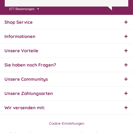
677 Bewertungen
01.08.26
▼
Innerhalb 2 Tagen Ware
geliefert. Sehr gut!
Shop Service
Informationen
31.07.26
▼
Super schnelle Lieferung,
Unsere Vorteile
Produkt und Preis
hervorragend. Gerne
wieder, vielen Dank.
Sie haben noch Fragen?
30.07.26
Unsere Communitys
▼
Unsere Zahlungsarten
Wir versenden mit:
30.07.26
▼
Cookie-Einstellungen