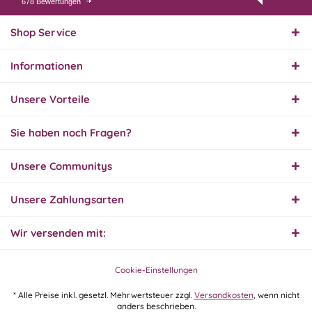
678 Bewertungen
01.08.26
▼
Innerhalb 2 Tagen Ware
geliefert. Sehr gut!
Shop Service
Informationen
31.07.26
▼
Super schnelle Lieferung,
Unsere Vorteile
Produkt und Preis
hervorragend. Gerne
wieder, vielen Dank.
Sie haben noch Fragen?
30.07.26
Unsere Communitys
▼
Unsere Zahlungsarten
Wir versenden mit:
30.07.26
▼
Cookie-Einstellungen
* Alle Preise inkl. gesetzl. Mehrwertsteuer zzgl.
Versandkosten
, wenn nicht
anders beschrieben.