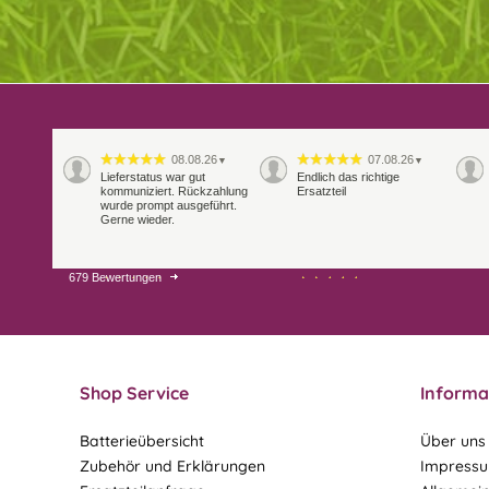
08.08.26
07.08.26
▼
▼
Lieferstatus war gut
Endlich das richtige
kommuniziert. Rückzahlung
Ersatzteil
wurde prompt ausgeführt.
Gerne wieder.
679 Bewertungen
29.07.26
28.07.26
▼
▼
Extrem schnelle
Bearbeitung und Lieferung
Shop Service
Informa
Batterieübersicht
Über uns
Zubehör und Erklärungen
Impress