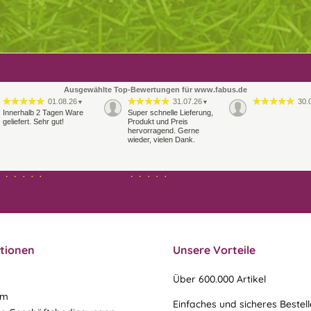
Ausgewählte Top-Bewertungen für www.fabus.de
01.08.26
31.07.26
30.
▼
▼
Innerhalb 2 Tagen Ware
Super schnelle Lieferung,
geliefert. Sehr gut!
Produkt und Preis
hervorragend. Gerne
wieder, vielen Dank.
27.07.26
21.07.26
▼
▼
Sehr schneller Versand,
sehr gute Ware,
freundlicher und kulanter
Kontakt. Gerne immer
wieder
tionen
Unsere Vorteile
Über 600.000 Artikel
um
Einfaches und sicheres Bestel