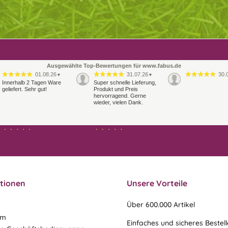
Ausgewählte Top-Bewertungen für www.fabus.de
01.08.26
31.07.26
30.
▼
▼
Innerhalb 2 Tagen Ware
Super schnelle Lieferung,
geliefert. Sehr gut!
Produkt und Preis
hervorragend. Gerne
wieder, vielen Dank.
27.07.26
21.07.26
▼
▼
Sehr schneller Versand,
sehr gute Ware,
freundlicher und kulanter
Kontakt. Gerne immer
wieder
tionen
Unsere Vorteile
Über 600.000 Artikel
um
Einfaches und sicheres Bestel