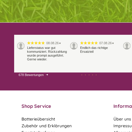
08.08.26
07.08.26
▼
▼
Lieferstatus war gut
Endlich das richtige
kommuniziert. Rückzahlung
Ersatzteil
wurde prompt ausgeführt.
Gerne wieder.
678 Bewertungen
29.07.26
28.07.26
▼
▼
Extrem schnelle
Bearbeitung und Lieferung
Shop Service
Informa
Batterieübersicht
Über uns
Zubehör und Erklärungen
Impress