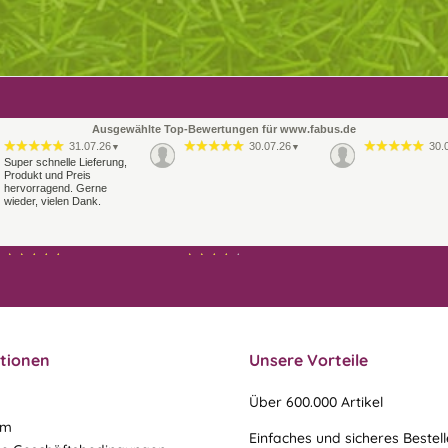
Ausgewählte Top-Bewertungen für www.fabus.de
31.07.26
30.07.26
30.
▼
▼
Super schnelle Lieferung,
Produkt und Preis
hervorragend. Gerne
wieder, vielen Dank.
21.07.26
21.07.26
▼
▼
Sehr schneller Versand,
Ablauf & schneller Versand
sehr gute Ware,
liefen perfekt, leider musste
freundlicher und kulanter
ein vergessenes Teil -nach
Kontakt. Gerne immer
einer Mail von mir -
wieder
nachgeschi…
tionen
Unsere Vorteile
Über 600.000 Artikel
um
Einfaches und sicheres Bestel