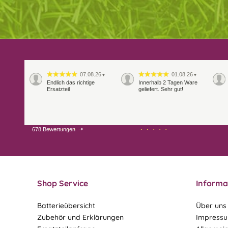
07.08.26
01.08.26
▼
▼
Endlich das richtige
Innerhalb 2 Tagen Ware
Ersatzteil
geliefert. Sehr gut!
678 Bewertungen
28.07.26
27.07.26
▼
▼
Shop Service
Informa
Batterieübersicht
Über uns
Zubehör und Erklärungen
Impress