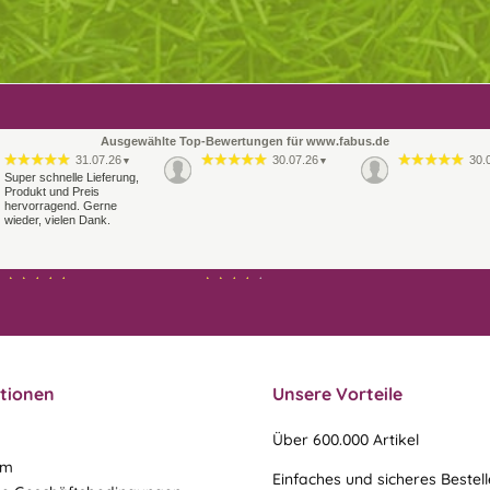
Ausgewählte Top-Bewertungen für www.fabus.de
31.07.26
30.07.26
30.
▼
▼
Super schnelle Lieferung,
Produkt und Preis
hervorragend. Gerne
wieder, vielen Dank.
21.07.26
21.07.26
▼
▼
Sehr schneller Versand,
Ablauf & schneller Versand
sehr gute Ware,
liefen perfekt, leider musste
freundlicher und kulanter
ein vergessenes Teil -nach
Kontakt. Gerne immer
einer Mail von mir -
wieder
nachgeschi…
tionen
Unsere Vorteile
Über 600.000 Artikel
um
Einfaches und sicheres Bestel