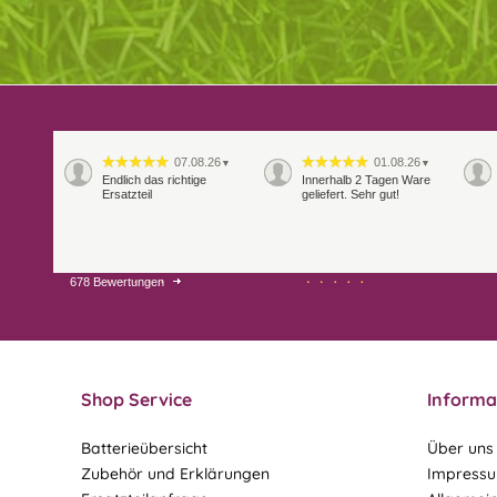
07.08.26
01.08.26
▼
▼
Endlich das richtige
Innerhalb 2 Tagen Ware
Ersatzteil
geliefert. Sehr gut!
678 Bewertungen
28.07.26
27.07.26
▼
▼
Shop Service
Informa
Batterieübersicht
Über uns
Zubehör und Erklärungen
Impress