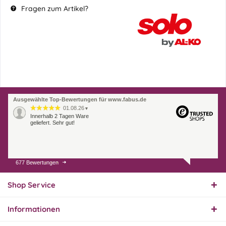
Fragen zum Artikel?
Ausgewählte Top-Bewertungen für www.fabus.de
01.08.26
▼
Innerhalb 2 Tagen Ware
geliefert. Sehr gut!
677 Bewertungen
31.07.26
▼
Super schnelle Lieferung,
Produkt und Preis
Shop Service
hervorragend. Gerne
wieder, vielen Dank.
Informationen
30.07.26
▼